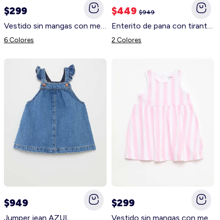
$299
$449
$949
Short y bermudas
Vestido sin mangas con mensaje AZUL
Enterito de pana con tirantes BEIGE
Esenciales
6 Colores
2 Colores
Vestidos
Sobre nosotros
BestSellers
Siempre más servicio
Programa de fidelidad
3x2 en Pijamas
Mi cuenta
Iniciar sesión
$949
$299
Jumper jean AZUL
Vestido sin mangas con mensaje ROSA