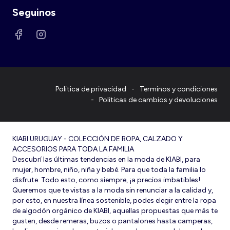
Seguinos
Politica de privacidad
Terminos y condiciones
Politicas de cambios y devoluciones
KIABI URUGUAY - COLECCIÓN DE ROPA, CALZADO Y
ACCESORIOS PARA TODA LA FAMILIA
Descubrí las últimas tendencias en la moda de KIABI, para
mujer, hombre, niño, niña y bebé. Para que toda la familia lo
disfrute. Todo esto, como siempre, ¡a precios imbatibles!
Queremos que te vistas a la moda sin renunciar a la calidad y,
por esto, en nuestra línea sostenible, podes elegir entre la ropa
de algodón orgánico de KIABI, aquellas propuestas que más te
gusten, desde remeras, buzos o pantalones hasta camperas,