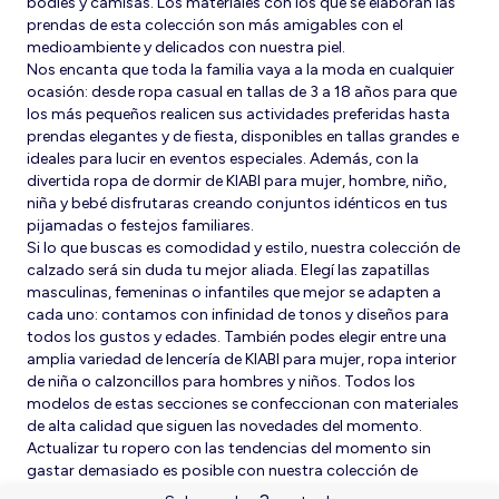
bodies y camisas. Los materiales con los que se elaboran las
prendas de esta colección son más amigables con el
medioambiente y delicados con nuestra piel.
Nos encanta que toda la familia vaya a la moda en cualquier
ocasión: desde ropa casual en tallas de 3 a 18 años para que
los más pequeños realicen sus actividades preferidas hasta
prendas elegantes y de fiesta, disponibles en tallas grandes e
ideales para lucir en eventos especiales. Además, con la
divertida ropa de dormir de KIABI para mujer, hombre, niño,
niña y bebé disfrutaras creando conjuntos idénticos en tus
pijamadas o festejos familiares.
Si lo que buscas es comodidad y estilo, nuestra colección de
calzado será sin duda tu mejor aliada. Elegí las zapatillas
masculinas, femeninas o infantiles que mejor se adapten a
cada uno: contamos con infinidad de tonos y diseños para
todos los gustos y edades. También podes elegir entre una
amplia variedad de lencería de KIABI para mujer, ropa interior
de niña o calzoncillos para hombres y niños. Todos los
modelos de estas secciones se confeccionan con materiales
de alta calidad que siguen las novedades del momento.
Actualizar tu ropero con las tendencias del momento sin
gastar demasiado es posible con nuestra colección de
básicos a pequeños precios. ¡No dejes pasar nuestras ofertas