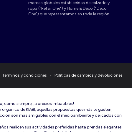
marcas globales establecidas de calzado y
ropa ("Retail One") y Home & Deco ("Deco
One") que representamos en toda la región.
Terminos y condiciones
Politicas de cambios y devoluciones
to, como siempre, ¡a precios imbatibles!
dón orgánico de KIABI, aquellas propuestas que más te gusten,
lección son más amigables con el medioambiente y delicados con
eños realicen sus actividades preferidas hasta prendas elegantes