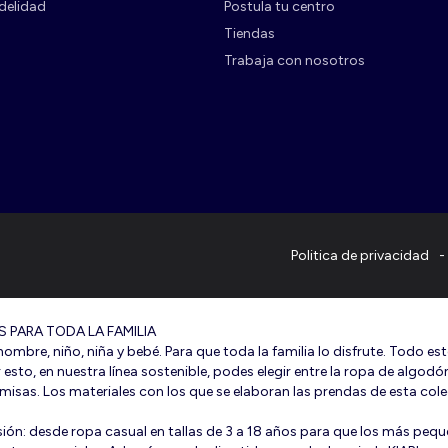
delidad
Postula tu centro
Tiendas
Trabaja con nosotros
Politica de privacidad
 PARA TODA LA FAMILIA
ombre, niño, niña y bebé. Para que toda la familia lo disfrute. Todo es
r esto, en nuestra línea sostenible, podes elegir entre la ropa de algo
isas. Los materiales con los que se elaboran las prendas de esta co
ión: desde ropa casual en tallas de 3 a 18 años para que los más pequ