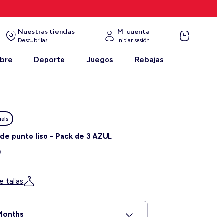
Nuestras tiendas
Mi cuenta
Descubrilas
Iniciar sesión
mbre
Deporte
Juegos
Rebajas
ials
 de punto liso - Pack de 3 AZUL
9
e tallas
Months