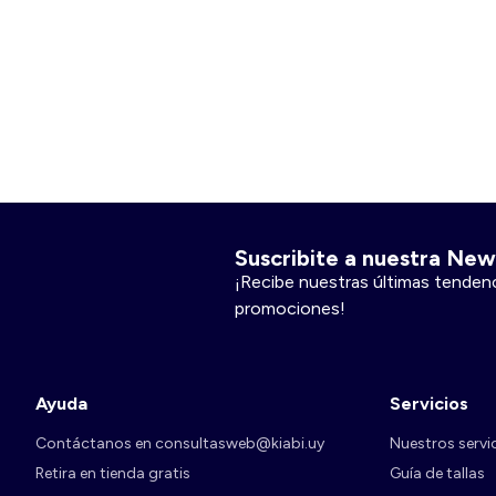
Short y bermudas
Esenciales
Vestidos
Sobre nosotros
BestSellers
Siempre más servicio
Programa de fidelidad
3x2 en Pijamas
Suscribite a nuestra New
¡Recibe nuestras últimas tendenc
promociones!
Mi cuenta
Iniciar sesión
Ayuda
Servicios
Contáctanos en consultasweb@kiabi.uy
Nuestros servi
Retira en tienda gratis
Guía de tallas