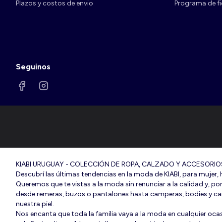
Plazos y costos de envio
Programa de fi
Seguinos
KIABI URUGUAY - COLECCIÓN DE ROPA, CALZADO Y ACCESORIOS
Descubrí las últimas tendencias en la moda de KIABI, para mujer, h
Queremos que te vistas a la moda sin renunciar a la calidad y, po
desde remeras, buzos o pantalones hasta camperas, bodies y cam
nuestra piel.
Nos encanta que toda la familia vaya a la moda en cualquier ocas