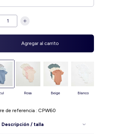
Agregar al carrito
azul
rosa
beige
blanco
purpura
v
e de referencia : CPW60
Descripción / talla