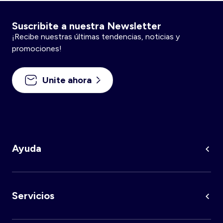
Short y bermudas
Suscribite a nuestra Newsletter
Esenciales
¡Recibe nuestras últimas tendencias, noticias y
Vestidos
promociones!
Sobre nosotros
BestSellers
Unite ahora
Siempre más servicio
Programa de fidelidad
3x2 en Pijamas
Ayuda
Mi cuenta
Iniciar sesión
Servicios