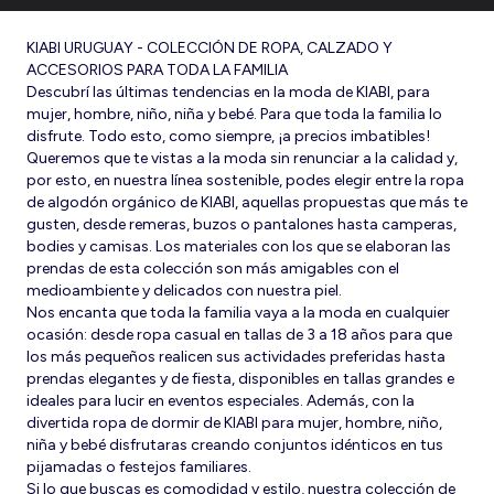
KIABI URUGUAY - COLECCIÓN DE ROPA, CALZADO Y
ACCESORIOS PARA TODA LA FAMILIA
Descubrí las últimas tendencias en la moda de KIABI, para
mujer, hombre, niño, niña y bebé. Para que toda la familia lo
disfrute. Todo esto, como siempre, ¡a precios imbatibles!
Queremos que te vistas a la moda sin renunciar a la calidad y,
por esto, en nuestra línea sostenible, podes elegir entre la ropa
de algodón orgánico de KIABI, aquellas propuestas que más te
gusten, desde remeras, buzos o pantalones hasta camperas,
bodies y camisas. Los materiales con los que se elaboran las
prendas de esta colección son más amigables con el
medioambiente y delicados con nuestra piel.
Nos encanta que toda la familia vaya a la moda en cualquier
ocasión: desde ropa casual en tallas de 3 a 18 años para que
los más pequeños realicen sus actividades preferidas hasta
prendas elegantes y de fiesta, disponibles en tallas grandes e
ideales para lucir en eventos especiales. Además, con la
divertida ropa de dormir de KIABI para mujer, hombre, niño,
niña y bebé disfrutaras creando conjuntos idénticos en tus
pijamadas o festejos familiares.
Si lo que buscas es comodidad y estilo, nuestra colección de