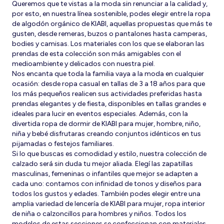
Queremos que te vistas a la moda sin renunciar a la calidad y,
por esto, en nuestra línea sostenible, podes elegir entre la ropa
de algodón orgánico de KIABI, aquellas propuestas que más te
gusten, desde remeras, buzos o pantalones hasta camperas,
bodies y camisas. Los materiales con los que se elaboran las
prendas de esta colección son más amigables con el
medioambiente y delicados con nuestra piel.
Nos encanta que toda la familia vaya a la moda en cualquier
ocasión: desde ropa casual en tallas de 3 a 18 años para que
los más pequeños realicen sus actividades preferidas hasta
prendas elegantes y de fiesta, disponibles en tallas grandes e
ideales para lucir en eventos especiales. Además, con la
divertida ropa de dormir de KIABI para mujer, hombre, niño,
niña y bebé disfrutaras creando conjuntos idénticos en tus
pijamadas o festejos familiares.
Si lo que buscas es comodidad y estilo, nuestra colección de
calzado será sin duda tu mejor aliada. Elegí las zapatillas
masculinas, femeninas o infantiles que mejor se adapten a
cada uno: contamos con infinidad de tonos y diseños para
todos los gustos y edades. También podes elegir entre una
amplia variedad de lencería de KIABI para mujer, ropa interior
de niña o calzoncillos para hombres y niños. Todos los
modelos de estas secciones se confeccionan con materiales