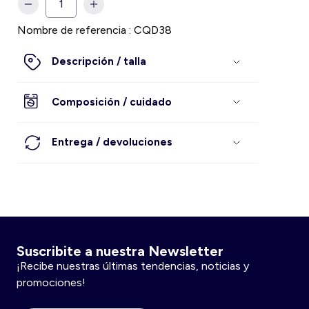
Pantalones
Remeras
Nombre de referencia : CQD38
Conjuntos
BestSellers
Mujer
Descripción / talla
Ropa interior
Conjuntos
Enteritos y monos
Hombre
Composición / cuidado
Short
Deporte
Habitación y baño
Faldas y vestidos
Jeans
Niña
Entrega / devoluciones
Medias
BestSellers
Pantalones
Pantalones, jeans y leggings
Niño
Accesorios
Pijamas
Peleles y bodies
Bebé
Suscribite a nuestra Newsletter
Jeans
Ropa interior
Pijamas
¡Recibe nuestras últimas tendencias, noticias y
promociones!
Pijamas y Camisones
BestSellers
Zapatos
Sacos y sweaters